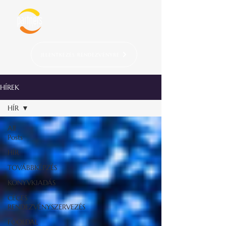
JELENTKEZÉS RENDEZVÉNYRE
HÍREK
HÍR
All
Posts
HÍR
TOVÁBBKÉPZÉS
KÖNYVKIADÁS
CÉGES
RENDEZVÉNYSZERVEZÉS
FŐOLDAL