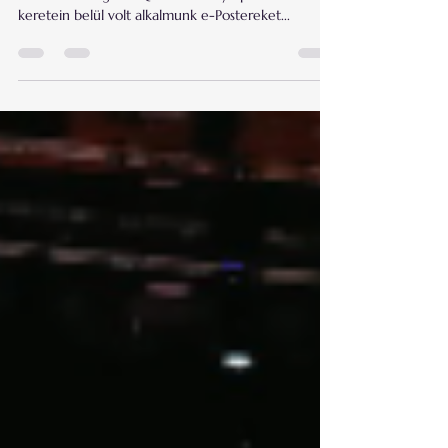
December első hétvégéjén a 1st Callus International
Scientific Congress & XV. Denti Symposium
keretein belül volt alkalmunk e-Postereket...