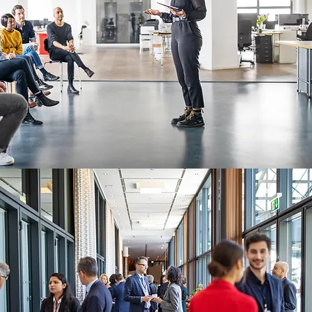
MÁNYOS TOVÁBBKÉPZÉS
KREDITDOKTOR
Részletek
CÉGES
RENDEZVÉNYSZERVEZÉS