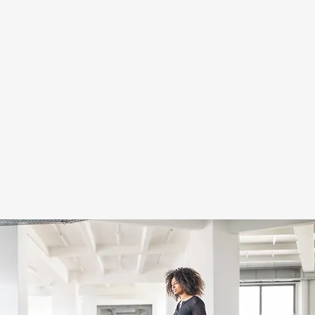
ldások, tartós kapcsolatok.