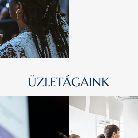
Mottónk: Kreatív mego
ÜZLETÁGAINK