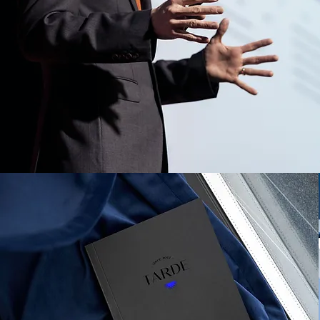
KONFERENCIASZERVEZ
PCONGRESS
Részletek
KÖNYVSZERKESZTÉS
KIADVÁNYSZERKESZTÉS