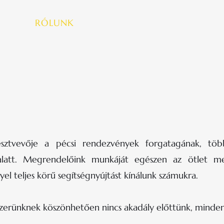
OLDAL
RÓLUNK
ÜZLETÁGAINK
ESEMÉNYEK
sztvevője a pécsi rendezvények forgatagának, töb
latt. Megrendelőink munkáját egészen az ötlet me
lyel teljes körű segítségnyújtást kínálunk számukra.
szerünknek köszönhetően nincs akadály előttünk, minden