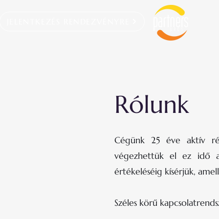
JELENTKEZÉS RENDEZVÉNYRE
FŐ
Rólunk
Cégünk 25 éve aktív ré
végezhettük el ez idő a
értékeléséig kísérjük, amel
Széles körű kapcsolatrend