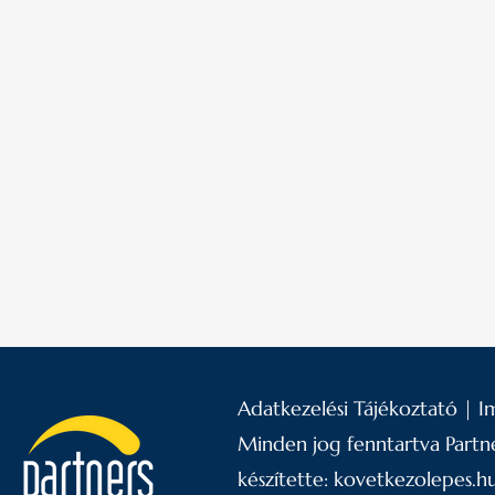
Ha Te is szí
Adatkezelési Tájékoztató
|
I
Minden jog fenntartva Partne
készítette:
kovetkezolepes.h