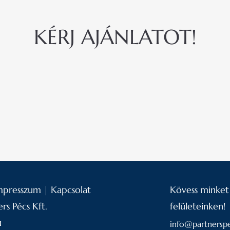
KÉRJ AJÁNLATOT!
vesen bíznád rendezvényed szervezését profikra, kérj tőlü
Kapcsolatfelvétel
mpresszum
|
Kapcsolat
Kövess minket
rs Pécs Kft.
felületeinken!
u
info@partnerspe