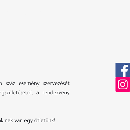
Bejelentkezés
HÍREK
KAPCSOLAT
b száz esemény szervezését
gszületésétől, a rendezvény
kinek van egy ötletünk!