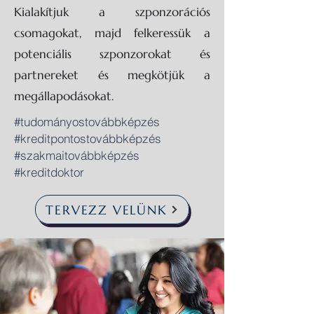
Kialakítjuk a szponzorációs
csomagokat, majd felkeressük a
potenciális szponzorokat és
partnereket és megkötjük a
megállapodásokat.
#tudományostovábbképzés
#kreditpontostovábbképzés
#szakmaitovábbképzés
#kreditdoktor
TERVEZZ VELÜNK