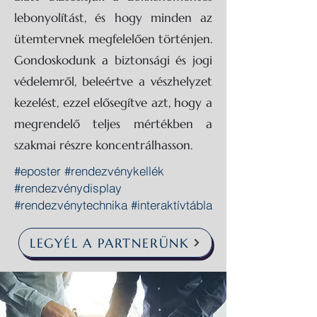
lebonyolítást, és hogy minden az
ütemtervnek megfelelően történjen.
Gondoskodunk a biztonsági és jogi
védelemről, beleértve a vészhelyzet
kezelést, ezzel elősegítve azt, hogy a
megrendelő teljes mértékben a
szakmai részre koncentrálhasson.
#eposter #rendezvénykellék
#rendezvénydisplay
#rendezvénytechnika #interaktívtábla
LEGYÉL A PARTNERÜNK