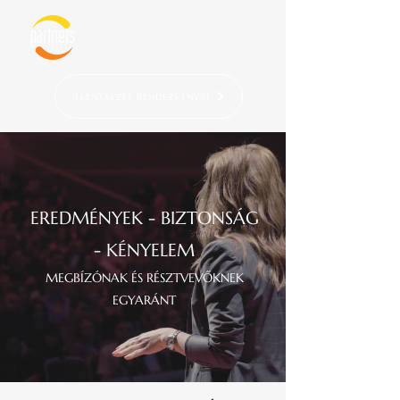
JELENTKEZÉS RENDEZVÉNYRE
EREDMÉNYEK -
BIZTONSÁG
-
KÉNYELEM
MEGBÍZÓNAK ÉS
RÉSZTVEVŐKNEK
EGYARÁNT