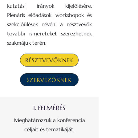
kutatási irányok kijelölésére.
Plenáris előadások, workshopok és
szekcióülések révén a résztvevők
további ismereteket szerezhetnek
szakmájuk terén.
RÉSZTVEVŐKNEK
SZERVEZŐKNEK
I. FELMÉRÉS
ÁTGONDO
Meghatározzuk a konferencia
céljait és tematikáját.