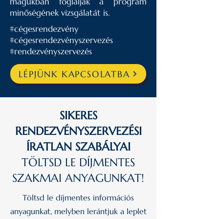
magukban foglalják a program
minőségének vizsgálatát is.
#cégesrendezvény
#cégesrendezvényszervezés
#rendezvényszervezés
LÉPJÜNK KAPCSOLATBA
SIKERES
RENDEZVÉNYSZERVEZÉSI
ÍRATLAN SZABÁLYAI
TÖLTSD LE DÍJMENTES
SZAKMAI ANYAGUNKAT!
Töltsd le díjmentes információs
anyagunkat, melyben lerántjuk a leplet