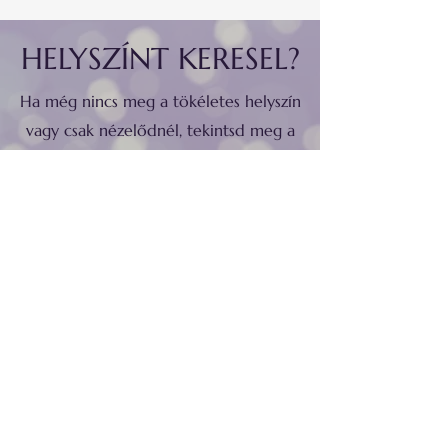
HELYSZÍNT KERESEL?
Ha még nincs meg a tökéletes helyszín
vagy csak nézelődnél, tekintsd meg a
térség kínálatát!
HELYSZÍNEK
MARADJ NAPRAKÉSZ
VELÜNK!
Iratkozz fel aktuális híreinkre!
Név