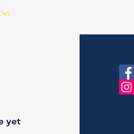
Bejelentkezés
EWS
CONTACT
e yet