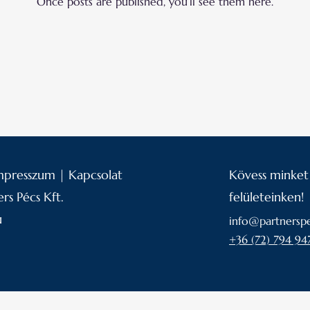
Once posts are published, you’ll see them here.
mpresszum
|
Kapcsolat
Kövess minket
rs Pécs Kft.
felületeinken!
u
info@partnerspe
+36 (72) 794 94