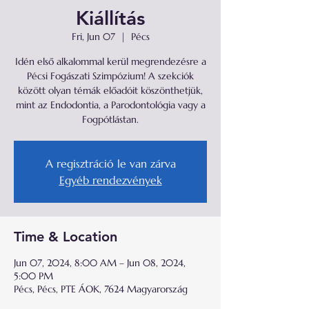
Kiállítás
Fri, Jun 07
  |  
Pécs
Idén első alkalommal kerül megrendezésre a
Pécsi Fogászati Szimpózium! A szekciók
között olyan témák előadóit köszönthetjük,
mint az Endodontia, a Parodontológia vagy a
Fogpótlástan.
A regisztráció le van zárva
Egyéb rendezvények
Time & Location
Jun 07, 2024, 8:00 AM – Jun 08, 2024,
5:00 PM
Pécs, Pécs, PTE ÁOK, 7624 Magyarország